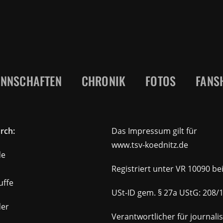
NNSCHAFTEN
CHRONIK
FOTOS
FANS
rch:
Das Impressum gilt für
www.tsv-koednitz.de
de
Registriert unter VR 10090 b
uffe
USt-ID gem. § 27a UStG: 208/
der
Verantwortlicher für journalist