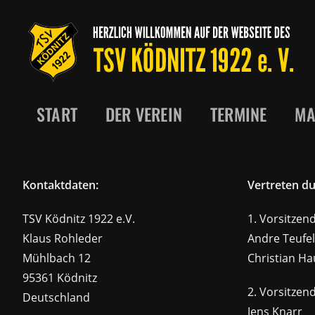
Zum
Inhalt
springen
START
DER VEREIN
TERMINE
MA
Kontaktdaten:
Vertreten du
TSV Ködnitz 1922 e.V.
1. Vorsitzen
Klaus Rohleder
Andre Teufel
Mühlbach 12
Christian Ha
95361 Ködnitz
2. Vorsitzen
Deutschland
Jens Knarr