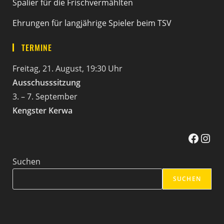
Spalier für die Frischvermählten
Ehrungen für langjährige Spieler beim TSV
TERMINE
Freitag, 21. August, 19:30 Uhr
Ausschusssitzung
3. – 7. September
Kengster Kerwa
Facebook
Instag
Suchen
SUCHEN