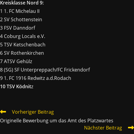
Kreisklasse Nord 9:
1 1. FC Michelau II
2 SV Schottenstein
3 FSV Danndorf
4 Coburg Locals e.V.
5 TSV Ketschenbach
6 SV Rothenkirchen
7 ATSV Gehülz
8 (SG) SF Unterpreppach/FC Frickendorf
9 1. FC 1916 Redwitz a.d.Rodach
10 TSV Ködnit
z
WEITERE
Vorheriger Beitrag
ARTIKEL
Originelle Bewerbung um das Amt des Platzwartes
ANSEHEN
Nächster Beitrag